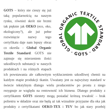
GOTS
– który nie cieszy się już
taką popularnością na naszym
rynku, również skrót nie brzmi
tak pięknie jak
OEKO
(eco, eko,
ekologiczny?), ale już pełne
rozwinięcie nazwy tego
certyfikatu daje nam lepszy obraz
co określa –
Global Organic
Textile Standard
. GOTS nie
zajmuje się mierzeniem ilości
szkodliwych substancji w naszych
produktach i na różnych etapach
ich powstawania ale całkowitym wykluczeniem szkodliwej chemii na
każdym etapie produkcji tkanin. Uważany jest za najwyższy standard w
świecie tekstylnym dlatego wielu producentów po prostu z niego
rezygnuje ze względu na rentowność ich biznesu. Dlatego produkty z
certyfikatem
GOTS
niestety mogą posiadać krótszą trwałość – brak
poliestru w składzie oraz nie będą aż tak wizualnie przyjazne dla oka jak
produkty z certyfikatami
OEKO-TEX
i
TUV
bo jak stary przebój