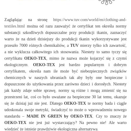
Zaglądając na stronę
https://www.tuv.com/world/en/clothing-and-
textiles.html
można od razu zauważyć że certyfikat ten określa normy
substancji szkodliwych dopuszczalne przy produkcji tkanin, zaznaczyć
warto że na dzień dzisiejszy do produkcji tkanin wykorzystywane jest
przeszło 7000 różnych chemikaliów, a
TUV
mierzy tylko ich zawartość,
a nie wyklucza całkowitego ich stosowania. Niestety to samo tyczy się
certyfikatu
OEKO-TEX
, mimo że nazwa może kojarzyć się z czymś
ekologicznym.
OEKO-TEX
jest bardzo popularnym i dobrym
certyfikatem, określa nam ile może być niebezpiecznych związków
chemicznych w naszych ubraniach tak aby były one bezpieczne i
dopuszczone do użytkowania przez zarówno dzieci i dorosłych. Niestety
jak każdy zdaje sobie sprawę, normy są różne i mogą zmienić się na
przestrzeni lat, coś co było uważane za bezpieczne 30 lat temu, okazuje
się że dzisiaj już nie jest. Dlatego
OEKO-TEX
te normy bada i ciągle
udoskonala swoje metryki, świadczyć to może o wprowadzeniu nowego
standardu –
MADE IN GREEN by OEKO-TEX
. Czy to znaczy że
OEKO-TEX
nie jest już wystarczający? Na pewno nie! Ale warto
wiedzieć że istnieje prawdziwie ekologiczna alternatywa.