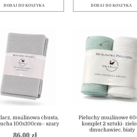
DODAJ DO KOSZYKA
DODAJ DO KOSZYKA
lacz, muślinowa chusta,
Pieluchy muślinowe 60
lucha 100x100cm– szary
komplet 2 sztuki- ziel
dmuchawiec, biały
86,00
zł