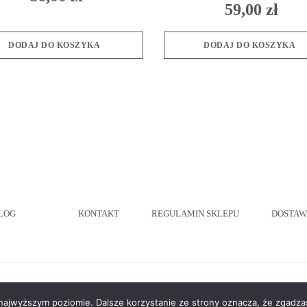
59,00
zł
DODAJ DO KOSZYKA
DODAJ DO KOSZYKA
LOG
KONTAKT
REGULAMIN SKLEPU
DOSTAW
 najwyższym poziomie. Dalsze korzystanie ze strony oznacza, że zgadzas