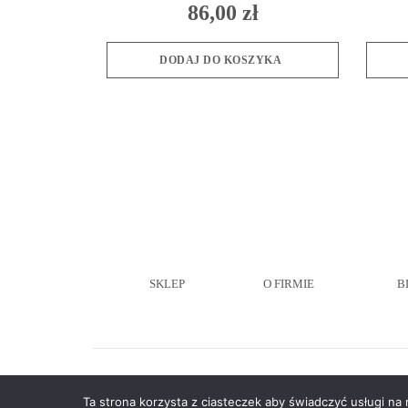
86,00
zł
DODAJ DO KOSZYKA
SKLEP
O FIRMIE
B
Copyright ©2021
SWANSTORE
Ta strona korzysta z ciasteczek aby świadczyć usługi na