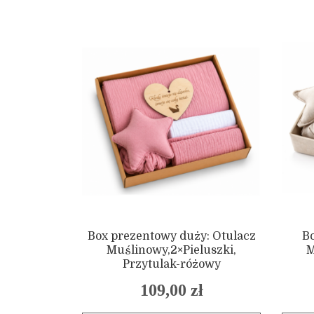
Box prezentowy duży: Otulacz
B
Muślinowy,2×Pieluszki,
M
Przytulak-różowy
109,00
zł