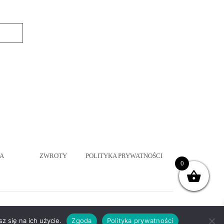
A
ZWROTY
POLITYKA PRYWATNOŚCI
0
Wykonanie
WRONA.IT
z się na ich użycie.
Zgoda
Polityka prywatności