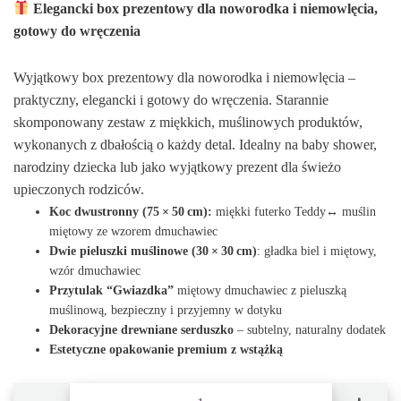
Elegancki box prezentowy dla noworodka i niemowlęcia,
gotowy do wręczenia
Wyjątkowy box prezentowy dla noworodka i niemowlęcia –
praktyczny, elegancki i gotowy do wręczenia. Starannie
skomponowany zestaw z miękkich, muślinowych produktów,
wykonanych z dbałością o każdy detal. Idealny na baby shower,
narodziny dziecka lub jako wyjątkowy prezent dla świeżo
upieczonych rodziców.
Koc dwustronny (75 × 50 cm):
miękki futerko Teddy↔ muślin
miętowy ze wzorem dmuchawiec
Dwie pieluszki muślinowe (30 × 30 cm)
: gładka biel i miętowy,
wzór dmuchawiec
Przytulak “Gwiazdka”
miętowy dmuchawiec z pieluszką
muślinową, bezpieczny i przyjemny w dotyku
Dekoracyjne drewniane serduszko
– subtelny, naturalny dodatek
Estetyczne opakowanie premium z wstążką
ilość Box prezentowy duży: Kocyk Teddy miętowy dmuchawiec, 2×Pieluszki