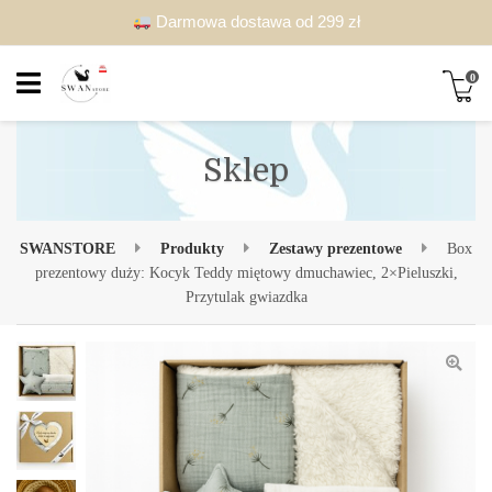
Darmowa dostawa od 299 zł
0
Sklep
SWANSTORE
Produkty
Zestawy prezentowe
Box
prezentowy duży: Kocyk Teddy miętowy dmuchawiec, 2×Pieluszki,
Przytulak gwiazdka