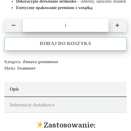
Dekoracyjne drewniane serduszko
– subtelny, naturalny dodatek
Estetyczne opakowanie premium z wstążką
ilość Box prezentowy: Ręcznik, przytulak, pieluszka i sól
DODAJ DO KOSZYKA
Kategoria:
Zestawy prezentowe
Marka:
Swanstore
Opis
Informacje dodatkowe
Zastosowanie: