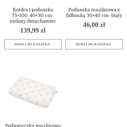
Kołdra i poduszka
Poduszka muślinowa z
75×100, 40×30 cm-
falbanką 30×40 cm- biały
zielony dmuchawiec
46,00
zł
139,99
zł
DODAJ DO KOSZYKA
DODAJ DO KOSZYKA
Poduszeczka muślinowa