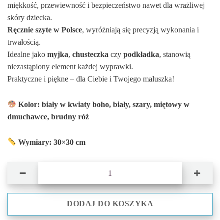
miękkość, przewiewność i bezpieczeństwo nawet dla wrażliwej
skóry dziecka.
Ręcznie szyte w Polsce
, wyróżniają się precyzją wykonania i
trwałością.
Idealne jako
myjka
,
chusteczka
czy
podkładka
, stanowią
niezastąpiony element każdej wyprawki.
Praktyczne i piękne – dla Ciebie i Twojego maluszka!
Kolor: biały w kwiaty boho, biały, szary, miętowy w
dmuchawce, brudny róż
Wymiary: 30×30 cm
ilość Pieluszki muślinowe 30x30cm, kolorowe, ulewajki, chusteczki, miękk
DODAJ DO KOSZYKA