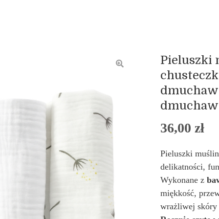
Pieluszki
chusteczki
dmuchawie
dmuchaw
36,00
zł
Pieluszki muśl
delikatności, fu
Wykonane z
ba
miękkość, przew
wrażliwej skóry