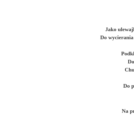
Jako ulewaj
Do wycierania 
Podk
Do
Chu
Do p
Na p