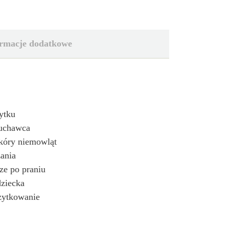
ormacje dodatkowe
ytku
muchawca
kóry niemowląt
ania
ze po praniu
dziecka
użytkowanie