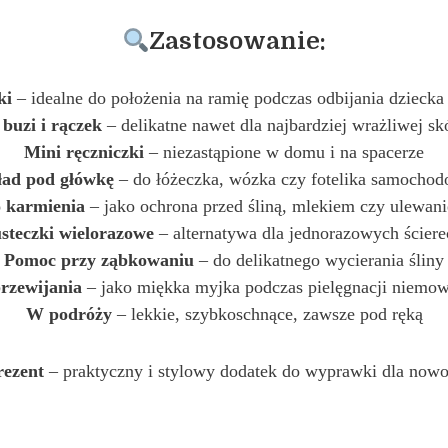
Zastosowanie:
ki
– idealne do położenia na ramię podczas odbijania dziecka
buzi i rączek
– delikatne nawet dla najbardziej wrażliwej s
Mini ręczniczki
– niezastąpione w domu i na spacerze
ład pod główkę
– do łóżeczka, wózka czy fotelika samocho
 karmienia
– jako ochrona przed śliną, mlekiem czy ulewan
steczki wielorazowe
– alternatywa dla jednorazowych ścier
Pomoc przy ząbkowaniu
– do delikatnego wycierania śliny
rzewijania
– jako miękka myjka podczas pielęgnacji niemow
W podróży
– lekkie, szybkoschnące, zawsze pod ręką
rezent
– praktyczny i stylowy dodatek do wyprawki dla now