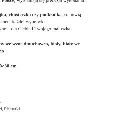
 Polsce
, wyróżniają się precyzją wykonania i
jka
,
chusteczka
czy
podkładka
, stanowią
lement każdej wyprawki.
ękne – dla Ciebie i Twojego maluszka!
ny we wzór dmuchawca, biały, biały we
ca
0×30 cm
6
i
,
Pieluszki