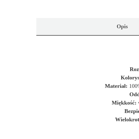
Opis
Roz
Kolorys
Materiał:
100%
Odd
Miękkość:
w
Bezpie
Wielokrot