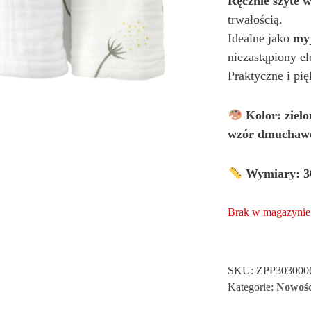
Ręcznie szyte w
trwałością.
Idealne jako
my
niezastąpiony e
Praktyczne i pi
Kolor: zielo
wzór dmuchaw
Wymiary: 3
Brak w magazynie
SKU:
ZPP303000
Kategorie:
Nowośc