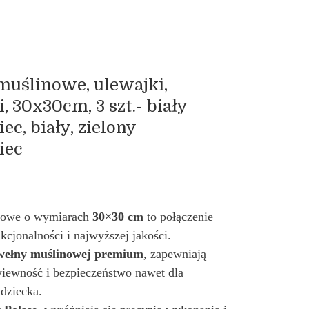
 muślinowe, ulewajki,
, 30x30cm, 3 szt.- biały
c, biały, zielony
iec
inowe o wymiarach
30×30 cm
to połączenie
nkcjonalności i najwyższej jakości.
wełny muślinowej premium
, zapewniają
iewność i bezpieczeństwo nawet dla
 dziecka.