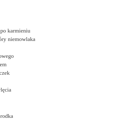
 po karmieniu
kóry niemowlaka
dowego
iem
eczek
lęcia
orodka