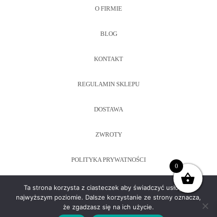
O FIRMIE
BLOG
KONTAKT
REGULAMIN SKLEPU
DOSTAWA
ZWROTY
POLITYKA PRYWATNOŚCI
0
Ta strona korzysta z ciasteczek aby świadczyć usługi na
najwyższym poziomie. Dalsze korzystanie ze strony oznacza,
Copyright ©2021
SWANSTORE
że zgadzasz się na ich użycie.