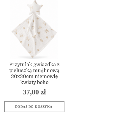
Przytulak gwiazdka z
pieluszką muślinową
30x30cm niemowlę
kwiaty boho
37,00
zł
DODAJ DO KOSZYKA