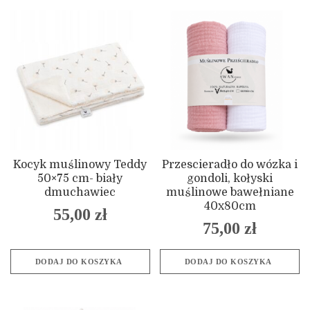
Kocyk muślinowy Teddy
Przescieradło do wózka i
50×75 cm- biały
gondoli, kołyski
dmuchawiec
muślinowe bawełniane
40x80cm
55,00
zł
75,00
zł
DODAJ DO KOSZYKA
DODAJ DO KOSZYKA