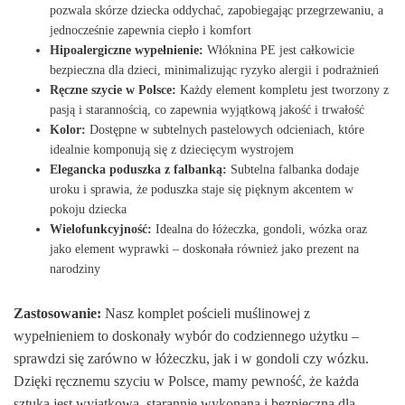
pozwala skórze dziecka oddychać, zapobiegając przegrzewaniu, a
jednocześnie zapewnia ciepło i komfort
Hipoalergiczne wypełnienie:
Włóknina PE jest całkowicie
bezpieczna dla dzieci, minimalizując ryzyko alergii i podrażnień
Ręczne szycie w Polsce:
Każdy element kompletu jest tworzony z
pasją i starannością, co zapewnia wyjątkową jakość i trwałość
Kolor:
Dostępne w subtelnych pastelowych odcieniach, które
idealnie komponują się z dziecięcym wystrojem
Elegancka poduszka z falbanką:
Subtelna falbanka dodaje
uroku i sprawia, że poduszka staje się pięknym akcentem w
pokoju dziecka
Wielofunkcyjność:
Idealna do łóżeczka, gondoli, wózka oraz
jako element wyprawki – doskonała również jako prezent na
narodziny
Zastosowanie:
Nasz komplet pościeli muślinowej z
wypełnieniem to doskonały wybór do codziennego użytku –
sprawdzi się zarówno w łóżeczku, jak i w gondoli czy wózku.
Dzięki ręcznemu szyciu w Polsce, mamy pewność, że każda
sztuka jest wyjątkowa, starannie wykonana i bezpieczna dla