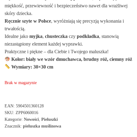
miękkość, przewiewność i bezpieczeństwo nawet dla wrażliwej
skóry dziecka.
Ręcznie szyte w Polsce
, wyróżniają się precyzją wykonania i
trwałością.
Idealne jako
myjka
,
chusteczka
czy
podkładka
, stanowią
niezastąpiony element każdej wyprawki.
Praktyczne i piękne – dla Ciebie i Twojego maluszka!
Kolor: biały we wzór dmuchawca, brudny róż, ciemny róż
Wymiary: 30×30 cm
Brak w magazynie
EAN:
5904501360128
SKU:
ZPP6060016
Kategorie:
Nowości
,
Pieluszki
Znacznik:
pieluszka muślinowa