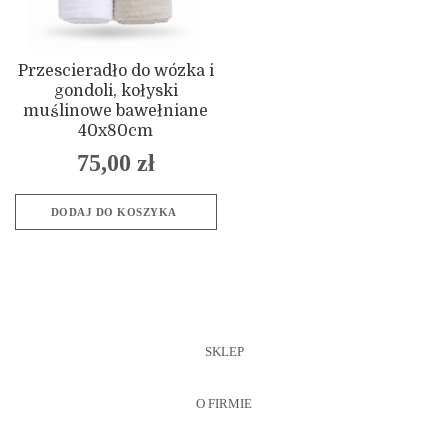
Przescieradło do wózka i
gondoli, kołyski
muślinowe bawełniane
40x80cm
75,00
zł
DODAJ DO KOSZYKA
SKLEP
O FIRMIE