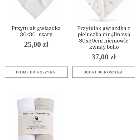
Przytulak gwiazdka
Przytulak gwiazdka z
30×30- szary
pieluszką muślinową
30x30cm niemowlę
25,00
zł
kwiaty boho
37,00
zł
DODAJ DO KOSZYKA
DODAJ DO KOSZYKA