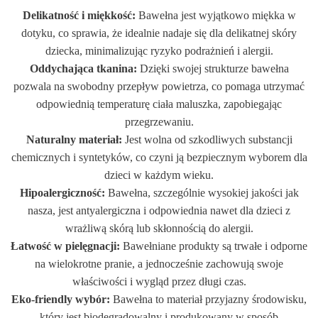
Delikatność i miękkość:
Bawełna jest wyjątkowo miękka w
dotyku, co sprawia, że idealnie nadaje się dla delikatnej skóry
dziecka, minimalizując ryzyko podrażnień i alergii.
Oddychająca tkanina:
Dzięki swojej strukturze bawełna
pozwala na swobodny przepływ powietrza, co pomaga utrzymać
odpowiednią temperaturę ciała maluszka, zapobiegając
przegrzewaniu.
Naturalny materiał:
Jest wolna od szkodliwych substancji
chemicznych i syntetyków, co czyni ją bezpiecznym wyborem dla
dzieci w każdym wieku.
Hipoalergiczność:
Bawełna, szczególnie wysokiej jakości jak
nasza, jest antyalergiczna i odpowiednia nawet dla dzieci z
wrażliwą skórą lub skłonnością do alergii.
Łatwość w pielęgnacji:
Bawełniane produkty są trwałe i odporne
na wielokrotne pranie, a jednocześnie zachowują swoje
właściwości i wygląd przez długi czas.
Eko-friendly wybór:
Bawełna to materiał przyjazny środowisku,
który jest biodegradowalny i produkowany w sposób