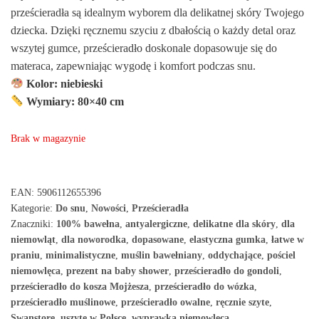
prześcieradła są idealnym wyborem dla delikatnej skóry Twojego
dziecka. Dzięki ręcznemu szyciu z dbałością o każdy detal oraz
wszytej gumce, prześcieradło doskonale dopasowuje się do
materaca, zapewniając wygodę i komfort podczas snu.
Kolor: niebieski
Wymiary: 80×40 cm
Brak w magazynie
EAN:
5906112655396
Kategorie:
Do snu
,
Nowości
,
Prześcieradła
Znaczniki:
100% bawełna
,
antyalergiczne
,
delikatne dla skóry
,
dla
niemowląt
,
dla noworodka
,
dopasowane
,
elastyczna gumka
,
łatwe w
praniu
,
minimalistyczne
,
muślin bawełniany
,
oddychające
,
pościel
niemowlęca
,
prezent na baby shower
,
prześcieradło do gondoli
,
prześcieradło do kosza Mojżesza
,
prześcieradło do wózka
,
prześcieradło muślinowe
,
prześcieradło owalne
,
ręcznie szyte
,
Swanstore
,
uszyte w Polsce
,
wyprawka niemowlęca