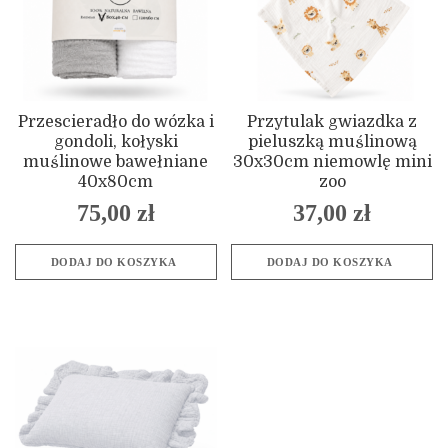
Przescieradło do wózka i
Przytulak gwiazdka z
gondoli, kołyski
pieluszką muślinową
muślinowe bawełniane
30x30cm niemowlę mini
40x80cm
zoo
75,00
zł
37,00
zł
DODAJ DO KOSZYKA
DODAJ DO KOSZYKA